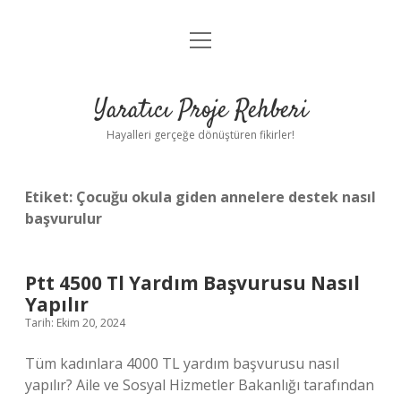
menüyü
Anasayfa
aç
Gizlilik Politikası
Yaratıcı Proje Rehberi
Yasal Uyarı
Hayalleri gerçeğe dönüştüren fikirler!
Hakkımızda
Etiket:
Çocuğu okula giden annelere destek nasıl
başvurulur
Ptt 4500 Tl Yardım Başvurusu Nasıl
Yapılır
Tarih: Ekim 20, 2024
Tüm kadınlara 4000 TL yardım başvurusu nasıl
yapılır? Aile ve Sosyal Hizmetler Bakanlığı tarafından