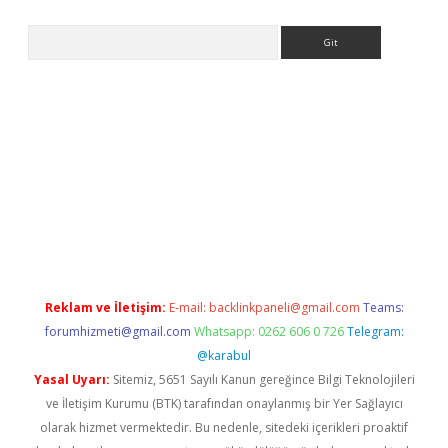
Arama
iriş
grandoperabet
www.betexper.xyz/
Reklam ve İletişim:
E-mail:
backlinkpaneli@gmail.com
Teams:
forumhizmeti@gmail.com
Whatsapp: 0262 606 0 726
Telegram:
@karabul
Yasal Uyarı:
Sitemiz, 5651 Sayılı Kanun gereğince Bilgi Teknolojileri
ve İletişim Kurumu (BTK) tarafından onaylanmış bir Yer Sağlayıcı
olarak hizmet vermektedir. Bu nedenle, sitedeki içerikleri proaktif