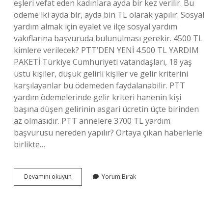
eşleri vefat eden kadınlara ayda bir kez verilir. Bu
ödeme iki ayda bir, ayda bin TL olarak yapılır. Sosyal
yardım almak için eyalet ve ilçe sosyal yardım
vakıflarına başvuruda bulunulması gerekir. 4500 TL
kimlere verilecek? PTT’DEN YENİ 4.500 TL YARDIM
PAKETİ Türkiye Cumhuriyeti vatandaşları, 18 yaş
üstü kişiler, düşük gelirli kişiler ve gelir kriterini
karşılayanlar bu ödemeden faydalanabilir. PTT
yardım ödemelerinde gelir kriteri hanenin kişi
başına düşen gelirinin asgari ücretin üçte birinden
az olmasıdır. PTT annelere 3700 TL yardım
başvurusu nereden yapılır? Ortaya çıkan haberlerle
birlikte…
Ptt
Devamını okuyun
Yorum Bırak
4500
Tl
Yardım
Başvurusu