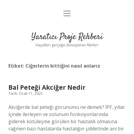
menüyü
Anasayfa
aç
Gizlilik Politikası
Yaratıcı Proje Rehberi
Yasal Uyarı
Hayalleri gerçeğe dönüştüren fikirler!
Hakkımızda
Etiket:
Ciğerlerin bittiğini nasıl anlarız
Bal Peteği Akciğer Nedir
Tarih: Ocak 11, 2025
Akciğerde bal peteği görünümü ne demek? İPF, yıllar
içinde ilerleyen ve solunum fonksiyonlarında
giderek kötüleşme görülen bir hastalık olmasına
rağmen bazı hastalarda hastalığın şiddetinde ani bir