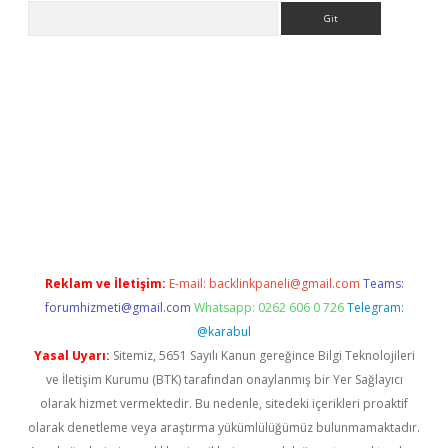
Arama
iriş
grandoperabet
www.betexper.xyz/
Reklam ve İletişim:
E-mail:
backlinkpaneli@gmail.com
Teams:
forumhizmeti@gmail.com
Whatsapp: 0262 606 0 726
Telegram:
@karabul
Yasal Uyarı:
Sitemiz, 5651 Sayılı Kanun gereğince Bilgi Teknolojileri
ve İletişim Kurumu (BTK) tarafından onaylanmış bir Yer Sağlayıcı
olarak hizmet vermektedir. Bu nedenle, sitedeki içerikleri proaktif
olarak denetleme veya araştırma yükümlülüğümüz bulunmamaktadır.