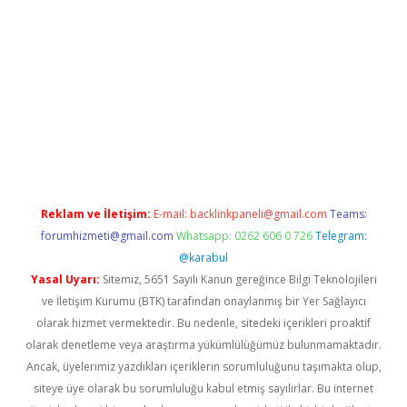
iriş
grandoperabet
www.betexper.xyz/
Reklam ve İletişim:
E-mail:
backlinkpaneli@gmail.com
Teams:
forumhizmeti@gmail.com
Whatsapp: 0262 606 0 726
Telegram:
@karabul
Yasal Uyarı:
Sitemiz, 5651 Sayılı Kanun gereğince Bilgi Teknolojileri
ve İletişim Kurumu (BTK) tarafından onaylanmış bir Yer Sağlayıcı
olarak hizmet vermektedir. Bu nedenle, sitedeki içerikleri proaktif
olarak denetleme veya araştırma yükümlülüğümüz bulunmamaktadır.
Ancak, üyelerimiz yazdıkları içeriklerin sorumluluğunu taşımakta olup,
siteye üye olarak bu sorumluluğu kabul etmiş sayılırlar. Bu internet