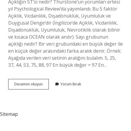
Açıklığın 5T’si nedir? Thurstone’un yorumları ertesi
yıl Psychological Review’da yayımlandı. Bu 5 faktör
Açıklık, Vicdanlılık, Dışadönüklük, Uyumluluk ve
Duygusal Denge’dir (İngilizce’de Açıklık, Vicdanlılık,
Dışadönüklük, Uyumluluk, Nevrotiklik olarak bilinir
ve kısaca OCEAN olarak anılır). Sayı grubunun
açıklığı nedir? Bir veri grubundaki en büyük değer ile
en küçük değer arasındaki farka aralık denir. Örnek:
Aşağıda verilen veri setinin aralığını bulalım. 5, 25,
37, 44, 53, 75, 88, 97 En büyük değer = 97 En…
Açıklık
Devamını okuyun
Yorum Bırak
Değeri
Nasıl
Bulunur
Sitemap