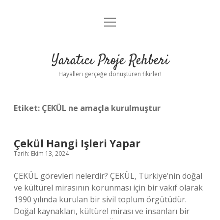
menüyü
Anasayfa
aç
Gizlilik Politikası
Yaratıcı Proje Rehberi
Yasal Uyarı
Hayalleri gerçeğe dönüştüren fikirler!
Hakkımızda
Etiket:
ÇEKÜL ne amaçla kurulmuştur
Çekül Hangi Işleri Yapar
Tarih: Ekim 13, 2024
ÇEKÜL görevleri nelerdir? ÇEKÜL, Türkiye’nin doğal
ve kültürel mirasının korunması için bir vakıf olarak
1990 yılında kurulan bir sivil toplum örgütüdür.
Doğal kaynakları, kültürel mirası ve insanları bir