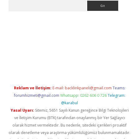
Arama
iriş
grandoperabet
www.betexper.xyz/
Reklam ve İletişim:
E-mail:
backlinkpaneli@gmail.com
Teams:
forumhizmeti@gmail.com
Whatsapp: 0262 606 0 726
Telegram:
@karabul
Yasal Uyarı:
Sitemiz, 5651 Sayılı Kanun gereğince Bilgi Teknolojileri
ve İletişim Kurumu (BTK) tarafından onaylanmış bir Yer Sağlayıcı
olarak hizmet vermektedir. Bu nedenle, sitedeki içerikleri proaktif
olarak denetleme veya araştırma yükümlülüğümüz bulunmamaktadır.