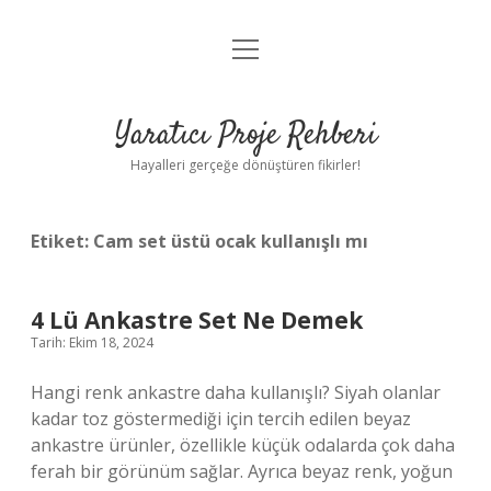
menüyü
Anasayfa
aç
Gizlilik Politikası
Yaratıcı Proje Rehberi
Yasal Uyarı
Hayalleri gerçeğe dönüştüren fikirler!
Hakkımızda
Etiket:
Cam set üstü ocak kullanışlı mı
4 Lü Ankastre Set Ne Demek
Tarih: Ekim 18, 2024
Hangi renk ankastre daha kullanışlı? Siyah olanlar
kadar toz göstermediği için tercih edilen beyaz
ankastre ürünler, özellikle küçük odalarda çok daha
ferah bir görünüm sağlar. Ayrıca beyaz renk, yoğun