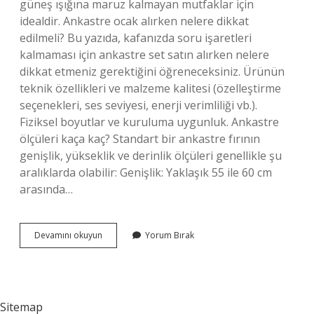
güneş ışığına maruz kalmayan mutfaklar için
idealdir. Ankastre ocak alırken nelere dikkat
edilmeli? Bu yazıda, kafanızda soru işaretleri
kalmaması için ankastre set satın alırken nelere
dikkat etmeniz gerektiğini öğreneceksiniz. Ürünün
teknik özellikleri ve malzeme kalitesi (özelleştirme
seçenekleri, ses seviyesi, enerji verimliliği vb.).
Fiziksel boyutlar ve kuruluma uygunluk. Ankastre
ölçüleri kaça kaç? Standart bir ankastre fırının
genişlik, yükseklik ve derinlik ölçüleri genellikle şu
aralıklarda olabilir: Genişlik: Yaklaşık 55 ile 60 cm
arasında…
4
Devamını okuyun
Yorum Bırak
Lü
Ankastre
Set
Ne
Demek
Sitemap