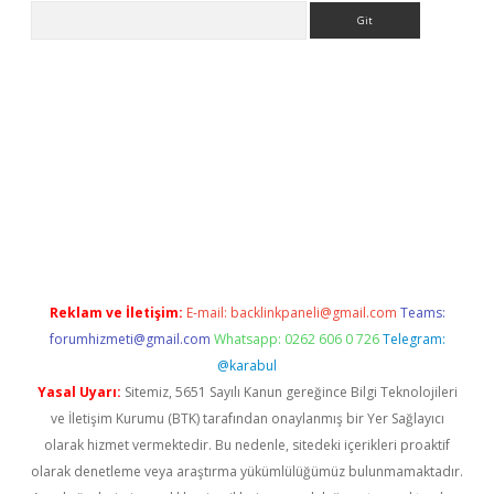
Arama
iriş
grandoperabet
www.betexper.xyz/
Reklam ve İletişim:
E-mail:
backlinkpaneli@gmail.com
Teams:
forumhizmeti@gmail.com
Whatsapp: 0262 606 0 726
Telegram:
@karabul
Yasal Uyarı:
Sitemiz, 5651 Sayılı Kanun gereğince Bilgi Teknolojileri
ve İletişim Kurumu (BTK) tarafından onaylanmış bir Yer Sağlayıcı
olarak hizmet vermektedir. Bu nedenle, sitedeki içerikleri proaktif
olarak denetleme veya araştırma yükümlülüğümüz bulunmamaktadır.