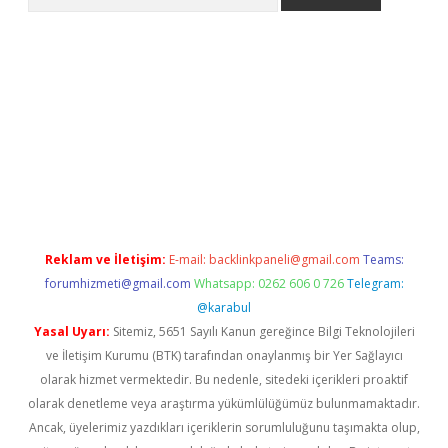
iriş
grandoperabet
www.betexper.xyz/
Reklam ve İletişim:
E-mail:
backlinkpaneli@gmail.com
Teams:
forumhizmeti@gmail.com
Whatsapp: 0262 606 0 726
Telegram:
@karabul
Yasal Uyarı:
Sitemiz, 5651 Sayılı Kanun gereğince Bilgi Teknolojileri
ve İletişim Kurumu (BTK) tarafından onaylanmış bir Yer Sağlayıcı
olarak hizmet vermektedir. Bu nedenle, sitedeki içerikleri proaktif
olarak denetleme veya araştırma yükümlülüğümüz bulunmamaktadır.
Ancak, üyelerimiz yazdıkları içeriklerin sorumluluğunu taşımakta olup,