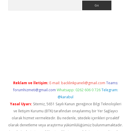
Arama
iriş
grandoperabet
www.betexper.xyz/
Reklam ve İletişim:
E-mail:
backlinkpaneli@gmail.com
Teams:
forumhizmeti@gmail.com
Whatsapp: 0262 606 0 726
Telegram:
@karabul
Yasal Uyarı:
Sitemiz, 5651 Sayılı Kanun gereğince Bilgi Teknolojileri
ve İletişim Kurumu (BTK) tarafından onaylanmış bir Yer Sağlayıcı
olarak hizmet vermektedir. Bu nedenle, sitedeki içerikleri proaktif
olarak denetleme veya araştırma yükümlülüğümüz bulunmamaktadır.