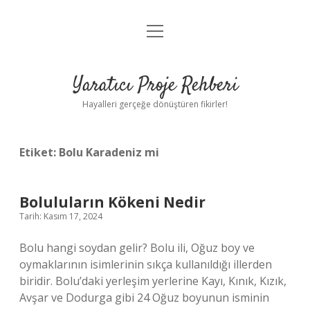
menüyü
Anasayfa
aç
Gizlilik Politikası
Yaratıcı Proje Rehberi
Yasal Uyarı
Hayalleri gerçeğe dönüştüren fikirler!
Hakkımızda
Etiket:
Bolu Karadeniz mi
Boluluların Kökeni Nedir
Tarih: Kasım 17, 2024
Bolu hangi soydan gelir? Bolu ili, Oğuz boy ve
oymaklarının isimlerinin sıkça kullanıldığı illerden
biridir. Bolu’daki yerleşim yerlerine Kayı, Kınık, Kızık,
Avşar ve Dodurga gibi 24 Oğuz boyunun isminin