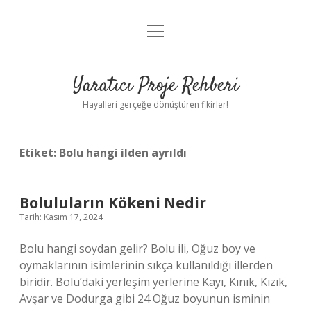
menüyü
Anasayfa
aç
Gizlilik Politikası
Yaratıcı Proje Rehberi
Yasal Uyarı
Hayalleri gerçeğe dönüştüren fikirler!
Hakkımızda
Etiket:
Bolu hangi ilden ayrıldı
Boluluların Kökeni Nedir
Tarih: Kasım 17, 2024
Bolu hangi soydan gelir? Bolu ili, Oğuz boy ve
oymaklarının isimlerinin sıkça kullanıldığı illerden
biridir. Bolu’daki yerleşim yerlerine Kayı, Kınık, Kızık,
Avşar ve Dodurga gibi 24 Oğuz boyunun isminin