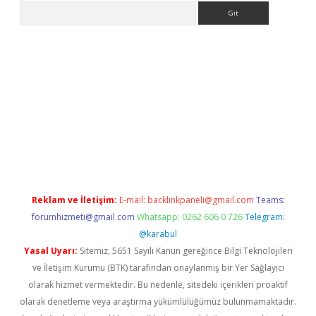
Arama
iriş
grandoperabet
www.betexper.xyz/
Reklam ve İletişim:
E-mail:
backlinkpaneli@gmail.com
Teams:
forumhizmeti@gmail.com
Whatsapp: 0262 606 0 726
Telegram:
@karabul
Yasal Uyarı:
Sitemiz, 5651 Sayılı Kanun gereğince Bilgi Teknolojileri
ve İletişim Kurumu (BTK) tarafından onaylanmış bir Yer Sağlayıcı
olarak hizmet vermektedir. Bu nedenle, sitedeki içerikleri proaktif
olarak denetleme veya araştırma yükümlülüğümüz bulunmamaktadır.