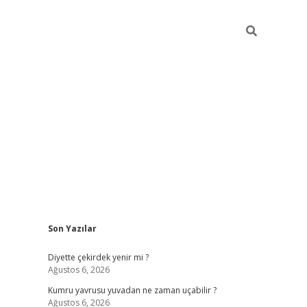
Sidebar
Son Yazılar
ilbet giriş
famecasino giriş
gran
Diyette çekirdek yenir mi ?
Ağustos 6, 2026
Kumru yavrusu yuvadan ne zaman uçabilir ?
Ağustos 6, 2026