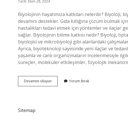
Tarih: Ekim 28, 2024
Biyolojinin hayatımıza katkıları nelerdir? Biyoloji, b
devamını destekler. Gıda kıtlığına çözüm bulmak için
hastalıkları tedavi etmek için yöntemler ve ilaçlar geli
sağlar. Biyolojinin bilime katkısı nedir? Biyoloji, tıp
biyolojisi ve mikrobiyoloji gibi alanlardaki çalışmala
Ayrıca, biyoteknoloji sayesinde yeni ilaçlar ve tedavile
yaşamla ve canlı organizmaların incelenmesiyle ilgilen
süreçler, moleküler etkileşimler, fizyolojik mekaniz
Biyolojinin
Devamını okuyun
Yorum Bırak
Katkıları
Nelerdir
Sitemap