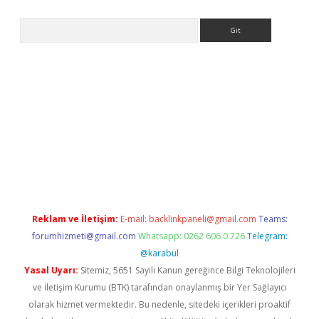
Arama
iriş
grandoperabet
www.betexper.xyz/
Reklam ve İletişim:
E-mail:
backlinkpaneli@gmail.com
Teams:
forumhizmeti@gmail.com
Whatsapp: 0262 606 0 726
Telegram:
@karabul
Yasal Uyarı:
Sitemiz, 5651 Sayılı Kanun gereğince Bilgi Teknolojileri
ve İletişim Kurumu (BTK) tarafından onaylanmış bir Yer Sağlayıcı
olarak hizmet vermektedir. Bu nedenle, sitedeki içerikleri proaktif