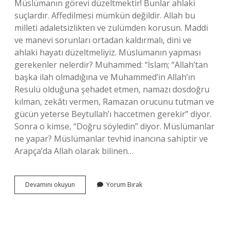
Müslümanın görevi düzeltmektir! Bunlar ahlaki
suçlardır. Affedilmesi mümkün değildir. Allah bu
milleti adaletsizlikten ve zulümden korusun. Maddi
ve manevi sorunları ortadan kaldırmalı, dini ve
ahlaki hayatı düzeltmeliyiz. Müslümanın yapması
gerekenler nelerdir? Muhammed: “İslam; “Allah’tan
başka ilah olmadığına ve Muhammed’in Allah’ın
Resulü olduğuna şehadet etmen, namazı dosdoğru
kılman, zekâtı vermen, Ramazan orucunu tutman ve
gücün yeterse Beytullah’ı haccetmen gerekir” diyor.
Sonra o kimse, “Doğru söyledin” diyor. Müslümanlar
ne yapar? Müslümanlar tevhid inancına sahiptir ve
Arapça’da Allah olarak bilinen…
Bir
Devamını okuyun
Yorum Bırak
Müslümanın
Görevi
Nedir