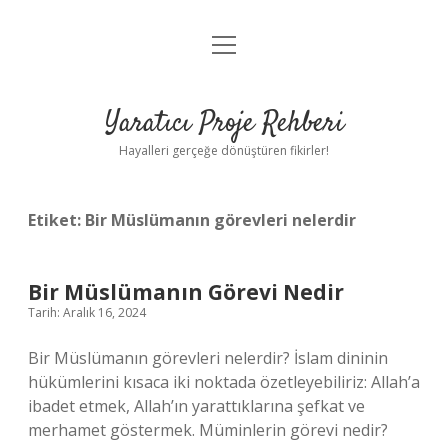
menüyü
Anasayfa
aç
Gizlilik Politikası
Yaratıcı Proje Rehberi
Yasal Uyarı
Hayalleri gerçeğe dönüştüren fikirler!
Hakkımızda
Etiket:
Bir Müslümanın görevleri nelerdir
Bir Müslümanın Görevi Nedir
Tarih: Aralık 16, 2024
Bir Müslümanın görevleri nelerdir? İslam dininin
hükümlerini kısaca iki noktada özetleyebiliriz: Allah’a
ibadet etmek, Allah’ın yarattıklarına şefkat ve
merhamet göstermek. Müminlerin görevi nedir?