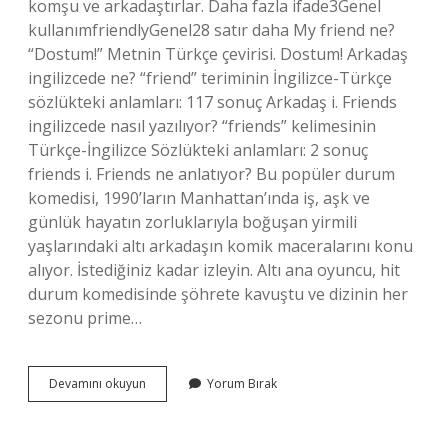
komşu ve arkadaştırlar. Daha fazla ifade3Genel
kullanımfriendlyGenel28 satır daha My friend ne?
“Dostum!” Metnin Türkçe çevirisi. Dostum! Arkadaş
ingilizcede ne? “friend” teriminin İngilizce-Türkçe
sözlükteki anlamları: 117 sonuç Arkadaş i. Friends
ingilizcede nasıl yazılıyor? “friends” kelimesinin
Türkçe-İngilizce Sözlükteki anlamları: 2 sonuç
friends i. Friends ne anlatıyor? Bu popüler durum
komedisi, 1990’ların Manhattan’ında iş, aşk ve
günlük hayatın zorluklarıyla boğuşan yirmili
yaşlarındaki altı arkadaşın komik maceralarını konu
alıyor. İstediğiniz kadar izleyin. Altı ana oyuncu, hit
durum komedisinde şöhrete kavuştu ve dizinin her
sezonu prime…
Friend
Devamını okuyun
Yorum Bırak
Ne
Demek
Oluyor