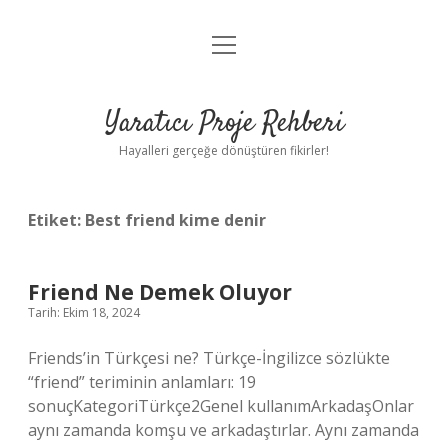
menüyü
Anasayfa
aç
Gizlilik Politikası
Yaratıcı Proje Rehberi
Yasal Uyarı
Hayalleri gerçeğe dönüştüren fikirler!
Hakkımızda
Etiket:
Best friend kime denir
Friend Ne Demek Oluyor
Tarih: Ekim 18, 2024
Friends’in Türkçesi ne? Türkçe-İngilizce sözlükte
“friend” teriminin anlamları: 19
sonuçKategoriTürkçe2Genel kullanımArkadaşOnlar
aynı zamanda komşu ve arkadaştırlar. Aynı zamanda