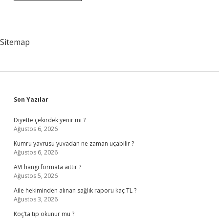
Başkanının
Yerine
Kim
Vekâlet
Eder
Sitemap
Sidebar
Son Yazılar
Diyette çekirdek yenir mi ?
Ağustos 6, 2026
Kumru yavrusu yuvadan ne zaman uçabilir ?
Ağustos 6, 2026
AVI hangi formata aittir ?
Ağustos 5, 2026
Aile hekiminden alınan sağlık raporu kaç TL ?
Ağustos 3, 2026
Koç’ta tıp okunur mu ?