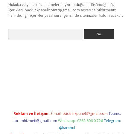
Hukuka ve yasal düzenlemelere aykırı olduğunu düşündüğünüz
içerikleri,
backlinkpanelicomtr@gmail.com
adresine bildirmeniz
halinde, ilgili içerikler yasal süre içerisinde sitemizden kaldırılacaktır.
Arama
iriş
grandoperabet
www.betexper.xyz/
Reklam ve İletişim:
E-mail:
backlinkpaneli@gmail.com
Teams:
forumhizmeti@gmail.com
Whatsapp: 0262 606 0 726
Telegram:
@karabul