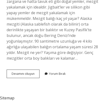
zargana ve hatta tavuk eti gibi doğal yemler, mezgit
yakalamak için idealdir. Jigbait’ler ve silikon gibi
yapay yemler de mezgit yakalamak için
mükemmeldir. Mezgit balığı kaç yıl yaşar? Alaska
mezgiti (Alaska sablefish olarak da bilinir) orta
derinlikte yaşayan bir balıktır ve Kuzey Pasifik’te
bulunur, ancak doğu Bering Denizi’nde
yoğunlaşmıştır. 90 santimetre uzunluğa ve 4 kilo
ağırlığa ulaşabilen balığın ortalama yaşam süresi 28
yıldır. Mezgit ne yer? Yaşıma göre değişiyor. Genç
mezgitler orta boy balıkları ve kalamar…
Mezgit
Devamını okuyun
Yorum Bırak
Balığı
Ne
Ile
Beslenir
Sitemap