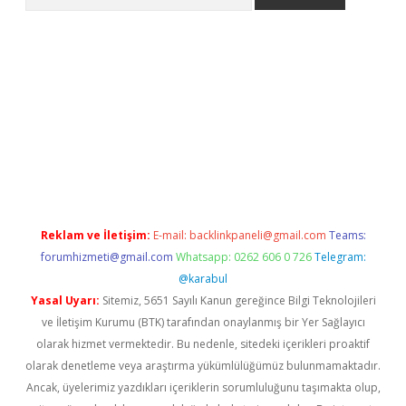
iriş
grandoperabet
www.betexper.xyz/
Reklam ve İletişim:
E-mail:
backlinkpaneli@gmail.com
Teams:
forumhizmeti@gmail.com
Whatsapp: 0262 606 0 726
Telegram:
@karabul
Yasal Uyarı:
Sitemiz, 5651 Sayılı Kanun gereğince Bilgi Teknolojileri
ve İletişim Kurumu (BTK) tarafından onaylanmış bir Yer Sağlayıcı
olarak hizmet vermektedir. Bu nedenle, sitedeki içerikleri proaktif
olarak denetleme veya araştırma yükümlülüğümüz bulunmamaktadır.
Ancak, üyelerimiz yazdıkları içeriklerin sorumluluğunu taşımakta olup,