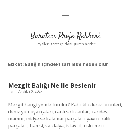
menüyü
Anasayfa
aç
Gizlilik Politikası
Yaratıcı Proje Rehberi
Yasal Uyarı
Hayalleri gerçeğe dönüştüren fikirler!
Hakkımızda
Etiket:
Balığın içindeki sarı leke neden olur
Mezgit Balığı Ne Ile Beslenir
Tarih: Aralık 30, 2024
Mezgit hangi yemle tutulur? Kabuklu deniz ürünleri,
deniz yumuşakçaları, canlı solucanlar, karides,
mamut, midye ve kalamar parçaları, yavru balık
parçaları, hamsi, sardalya, istavrit, uskumru,