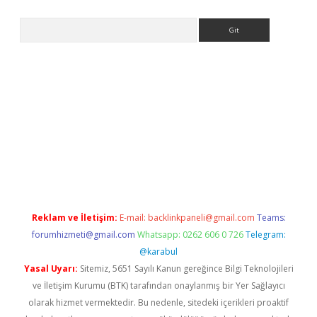
Arama
giriş
grandoperabet
www.betexper.xyz/
Reklam ve İletişim:
E-mail:
backlinkpaneli@gmail.com
Teams:
forumhizmeti@gmail.com
Whatsapp: 0262 606 0 726
Telegram:
@karabul
Yasal Uyarı:
Sitemiz, 5651 Sayılı Kanun gereğince Bilgi Teknolojileri
ve İletişim Kurumu (BTK) tarafından onaylanmış bir Yer Sağlayıcı
olarak hizmet vermektedir. Bu nedenle, sitedeki içerikleri proaktif