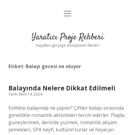
menüyü
Anasayfa
aç
Gizlilik Politikası
Yaratıcı Proje Rehberi
Yasal Uyarı
Hayalleri gerçeğe dönüştüren fikirler!
Hakkımızda
Etiket:
Balayı gecesi ne oluyor
Balayında Nelere Dikkat Edilmeli
Tarih: Ekim 14, 2024
Evlilikte balayında ne yapılır? Çiftler balayı sırasında
genellikle romantik aktiviteleri tercih ederler. Plajda
güneşlenmek, denizde yüzmek, romantik akşam
yemekleri, SPA keyfi, kültürel turlar ve heyecan