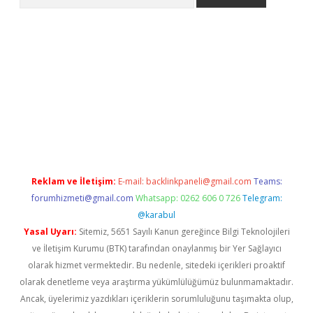
iriş
grandoperabet
www.betexper.xyz/
Reklam ve İletişim:
E-mail:
backlinkpaneli@gmail.com
Teams:
forumhizmeti@gmail.com
Whatsapp: 0262 606 0 726
Telegram:
@karabul
Yasal Uyarı:
Sitemiz, 5651 Sayılı Kanun gereğince Bilgi Teknolojileri
ve İletişim Kurumu (BTK) tarafından onaylanmış bir Yer Sağlayıcı
olarak hizmet vermektedir. Bu nedenle, sitedeki içerikleri proaktif
olarak denetleme veya araştırma yükümlülüğümüz bulunmamaktadır.
Ancak, üyelerimiz yazdıkları içeriklerin sorumluluğunu taşımakta olup,