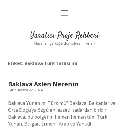
menüyü
Anasayfa
aç
Gizlilik Politikası
Yaratıcı Proje Rehberi
Yasal Uyarı
Hayalleri gerçeğe dönüştüren fikirler!
Hakkımızda
Etiket:
Baklava Türk tatlısı mı
Baklava Aslen Nerenin
Tarih: Kasım 22, 2024
Baklava Yunan mı Türk mü? Baklava, Balkanlar ve
Orta Doğu’ya özgü en lezzetli tatlardan biridir.
Baklava, bu bölgenin hemen hemen tüm Türk,
Yunan, Bulgar, Ermeni, Arap ve Yahudi