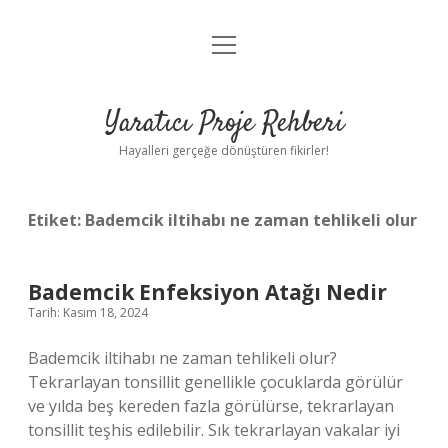
menüyü
Anasayfa
aç
Gizlilik Politikası
Yaratıcı Proje Rehberi
Yasal Uyarı
Hayalleri gerçeğe dönüştüren fikirler!
Hakkımızda
Etiket:
Bademcik iltihabı ne zaman tehlikeli olur
Bademcik Enfeksiyon Atağı Nedir
Tarih: Kasım 18, 2024
Bademcik iltihabı ne zaman tehlikeli olur?
Tekrarlayan tonsillit genellikle çocuklarda görülür
ve yılda beş kereden fazla görülürse, tekrarlayan
tonsillit teşhis edilebilir. Sık tekrarlayan vakalar iyi