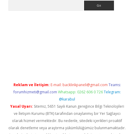
Arama
iriş
grandoperabet
www.betexper.xyz/
Reklam ve İletişim:
E-mail:
backlinkpaneli@gmail.com
Teams:
forumhizmeti@gmail.com
Whatsapp: 0262 606 0 726
Telegram:
@karabul
Yasal Uyarı:
Sitemiz, 5651 Sayılı Kanun gereğince Bilgi Teknolojileri
ve İletişim Kurumu (BTK) tarafından onaylanmış bir Yer Sağlayıcı
olarak hizmet vermektedir. Bu nedenle, sitedeki içerikleri proaktif
olarak denetleme veya araştırma yükümlülüğümüz bulunmamaktadır.