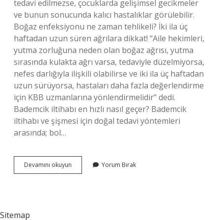
tedavi edilmezse, çocuklarda gelişimsel gecikmeler
ve bunun sonucunda kalıcı hastalıklar görülebilir.
Boğaz enfeksiyonu ne zaman tehlikeli? İki ila üç
haftadan uzun süren ağrılara dikkat! “Aile hekimleri,
yutma zorluğuna neden olan boğaz ağrısı, yutma
sırasında kulakta ağrı varsa, tedaviyle düzelmiyorsa,
nefes darlığıyla ilişkili olabilirse ve iki ila üç haftadan
uzun sürüyorsa, hastaları daha fazla değerlendirme
için KBB uzmanlarına yönlendirmelidir” dedi.
Bademcik iltihabı en hızlı nasıl geçer? Bademcik
iltihabı ve şişmesi için doğal tedavi yöntemleri
arasında; bol…
Bademcik
Devamını okuyun
Yorum Bırak
Enfeksiyon
Atağı
Nedir
Sitemap