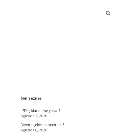
Sidebar
Son Yazılar
ilbet giriş
famecasino giriş
gran
LED ışıklar ne işe yarar ?
Ağustos 7, 2026
Diyette çekirdek yenir mi ?
Ağustos 6, 2026