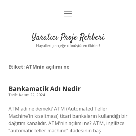
menüyü
Anasayfa
aç
Gizlilik Politikası
Yaratıcı Proje Rehberi
Yasal Uyarı
Hayalleri gerçeğe dönüştüren fikirler!
Hakkımızda
Etiket:
ATMnin açılımı ne
Bankamatik Adı Nedir
Tarih: Kasım 22, 2024
ATM adı ne demek? ATM (Automated Teller
Machine’in kısaltması) ticari bankaların kullandığı bir
dağıtım kanalıdır. ATM’nin açılımı ne? ATM, İngilizce
“automatic teller machine” ifadesinin baş