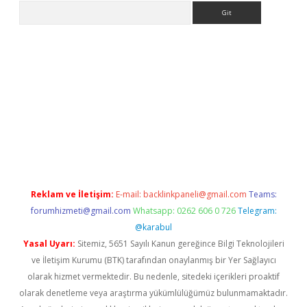
Arama
iriş
grandoperabet
www.betexper.xyz/
Reklam ve İletişim:
E-mail:
backlinkpaneli@gmail.com
Teams:
forumhizmeti@gmail.com
Whatsapp: 0262 606 0 726
Telegram:
@karabul
Yasal Uyarı:
Sitemiz, 5651 Sayılı Kanun gereğince Bilgi Teknolojileri
ve İletişim Kurumu (BTK) tarafından onaylanmış bir Yer Sağlayıcı
olarak hizmet vermektedir. Bu nedenle, sitedeki içerikleri proaktif
olarak denetleme veya araştırma yükümlülüğümüz bulunmamaktadır.