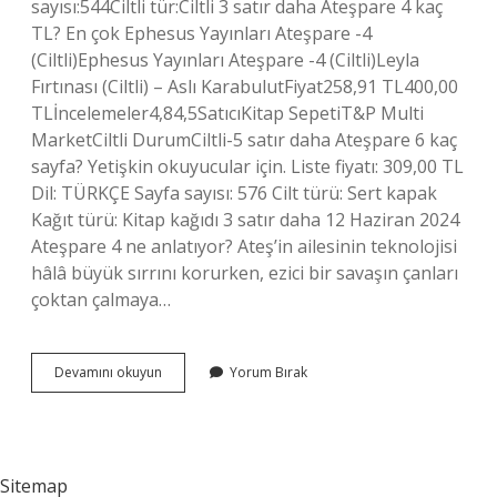
sayısı:544Ciltli tür:Ciltli 3 satır daha Ateşpare 4 kaç
TL? En çok Ephesus Yayınları Ateşpare -4
(Ciltli)Ephesus Yayınları Ateşpare -4 (Ciltli)Leyla
Fırtınası (Ciltli) – Aslı KarabulutFiyat258,91 TL400,00
TLİncelemeler4,84,5SatıcıKitap SepetiT&P Multi
MarketCiltli DurumCiltli-5 satır daha Ateşpare 6 kaç
sayfa? Yetişkin okuyucular için. Liste fiyatı: 309,00 TL
Dil: TÜRKÇE Sayfa sayısı: 576 Cilt türü: Sert kapak
Kağıt türü: Kitap kağıdı 3 satır daha 12 Haziran 2024
Ateşpare 4 ne anlatıyor? Ateş’in ailesinin teknolojisi
hâlâ büyük sırrını korurken, ezici bir savaşın çanları
çoktan çalmaya…
Ateşpare
Devamını okuyun
Yorum Bırak
4
Kaç
Sayfa
Sitemap