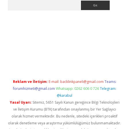
Arama
iriş
grandoperabet
www.betexper.xyz/
Reklam ve İletişim:
E-mail:
backlinkpaneli@gmail.com
Teams:
forumhizmeti@gmail.com
Whatsapp: 0262 606 0 726
Telegram:
@karabul
Yasal Uyarı:
Sitemiz, 5651 Sayılı Kanun gereğince Bilgi Teknolojileri
ve İletişim Kurumu (BTK) tarafından onaylanmış bir Yer Sağlayıcı
olarak hizmet vermektedir. Bu nedenle, sitedeki içerikleri proaktif
olarak denetleme veya araştırma yükümlülüğümüz bulunmamaktadır.