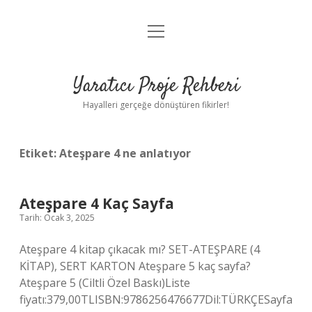
menüyü
Anasayfa
aç
Gizlilik Politikası
Yaratıcı Proje Rehberi
Yasal Uyarı
Hayalleri gerçeğe dönüştüren fikirler!
Hakkımızda
Etiket:
Ateşpare 4 ne anlatıyor
Ateşpare 4 Kaç Sayfa
Tarih: Ocak 3, 2025
Ateşpare 4 kitap çıkacak mı? SET-ATEŞPARE (4
KİTAP), SERT KARTON Ateşpare 5 kaç sayfa?
Ateşpare 5 (Ciltli Özel Baskı)Liste
fiyatı:379,00TLISBN:9786256476677Dil:TÜRKÇESayfa