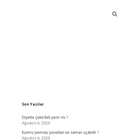
Sidebar
Son Yazılar
ilbet giriş
famecasino giriş
gran
Diyette çekirdek yenir mi ?
Ağustos 6, 2026
Kumru yavrusu yuvadan ne zaman uçabilir ?
Ağustos 6, 2026