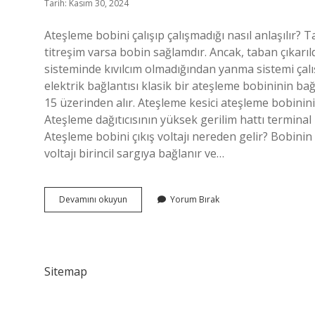
Tarih: Kasım 30, 2024
Ateşleme bobini çalışıp çalışmadığı nasıl anlaşılır
titreşim varsa bobin sağlamdır. Ancak, taban çıkarıld
sisteminde kıvılcım olmadığından yanma sistemi çalı
elektrik bağlantısı klasik bir ateşleme bobininin bağl
15 üzerinden alır. Ateşleme kesici ateşleme bobininin
Ateşleme dağıtıcısının yüksek gerilim hattı terminal
Ateşleme bobini çıkış voltajı nereden gelir? Bobini
voltajı birincil sargıya bağlanır ve…
Ateşleme
Devamını okuyun
Yorum Bırak
Bobin
Nasıl
Çalışır
Sitemap