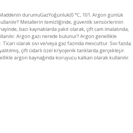
lerMaddenin durumuGazYoğunluk(0 °C, 101. Argon günlük
ullanılır? Metallerin temizliğinde, güvenlik sensörlerinin
anayinde, bazı kaynaklarda yakıt olarak, çift cam imalatında,
llanılır. Argon gazı nerede bulunur? Argon genellikle
ir. Ticari olarak sıvı ve/veya gaz fazında mevcuttur. Sıvı fazda;
tılmış, çift cidarlı özel kriyojenik tanklarda gerçekleşir.
llikle argon kaynağında koruyucu kalkan olarak kullanılır.