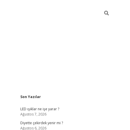
Sidebar
Son Yazılar
ilbet giriş
famecasino giriş
gran
LED ışıklar ne işe yarar ?
Ağustos 7, 2026
Diyette çekirdek yenir mi ?
Ağustos 6, 2026