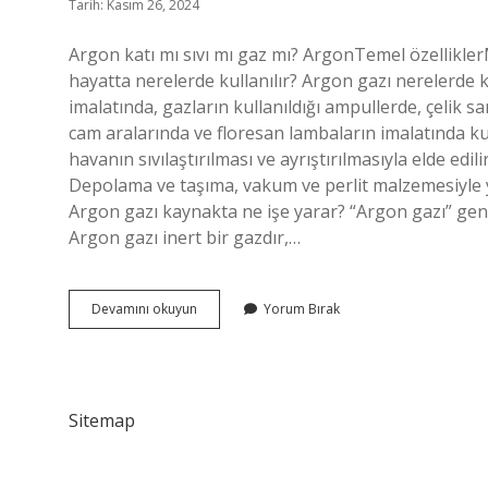
Tarih: Kasım 26, 2024
Argon katı mı sıvı mı gaz mı? ArgonTemel özellik
hayatta nerelerde kullanılır? Argon gazı nerelerde k
imalatında, gazların kullanıldığı ampullerde, çelik s
cam aralarında ve floresan lambaların imalatında ku
havanın sıvılaştırılması ve ayrıştırılmasıyla elde edil
Depolama ve taşıma, vakum ve perlit malzemesiyle yalı
Argon gazı kaynakta ne işe yarar? “Argon gazı” gene
Argon gazı inert bir gazdır,…
Argon
Devamını okuyun
Yorum Bırak
Hangi
Gaz
Sitemap