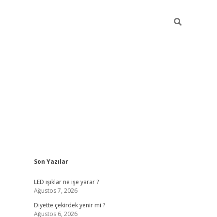
Sidebar
Son Yazılar
ilbet giriş
famecasino giriş
gran
LED ışıklar ne işe yarar ?
Ağustos 7, 2026
Diyette çekirdek yenir mi ?
Ağustos 6, 2026