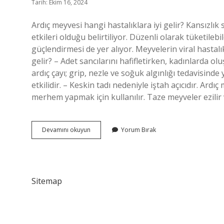
Tarih: Ekim 16, 2024
Ardıç meyvesi hangi hastalıklara iyi gelir? Kansızlık
etkileri olduğu belirtiliyor. Düzenli olarak tüketileb
güçlendirmesi de yer alıyor. Meyvelerin viral hastalık
gelir? – Adet sancılarını hafifletirken, kadınlarda o
ardıç çayı; grip, nezle ve soğuk algınlığı tedavisinde
etkilidir. – Keskin tadı nedeniyle iştah açıcıdır. Ardı
merhem yapmak için kullanılır. Taze meyveler ezilir
Ardıç
Devamını okuyun
Yorum Bırak
Meyvesi
Çayı
Ne
Işe
Yarar
Sitemap