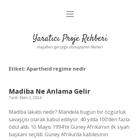
menüyü
Anasayfa
aç
Gizlilik Politikası
Yaratıcı Proje Rehberi
Yasal Uyarı
Hayalleri gerçeğe dönüştüren fikirler!
Hakkımızda
Etiket:
Apartheid regime nedir
Madiba Ne Anlama Gelir
Tarih: Ekim 2, 2024
Madiba lakabı nedir? Mandela bugün bir özgürlük
savaşçısı olarak kabul ediliyor. 40 yılda 100’den fazla
ödül aldı. 10 Mayıs 1994’te Güney Afrika’nın ilk siyah
başkanı seçildi. Güney Afrika’da kabilesinin