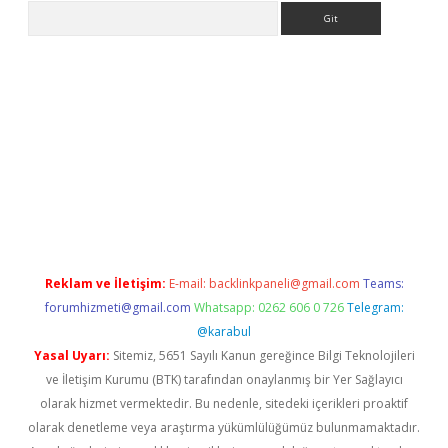
Arama
iriş
grandoperabet
www.betexper.xyz/
Reklam ve İletişim:
E-mail:
backlinkpaneli@gmail.com
Teams:
forumhizmeti@gmail.com
Whatsapp: 0262 606 0 726
Telegram:
@karabul
Yasal Uyarı:
Sitemiz, 5651 Sayılı Kanun gereğince Bilgi Teknolojileri
ve İletişim Kurumu (BTK) tarafından onaylanmış bir Yer Sağlayıcı
olarak hizmet vermektedir. Bu nedenle, sitedeki içerikleri proaktif
olarak denetleme veya araştırma yükümlülüğümüz bulunmamaktadır.