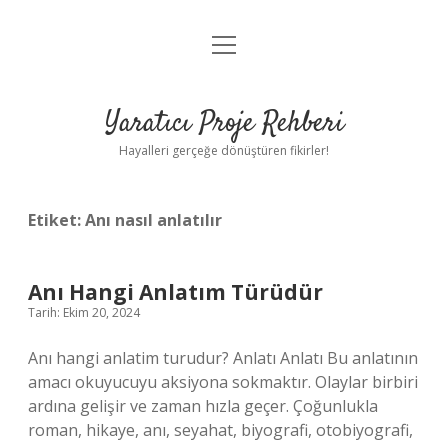
menüyü
Anasayfa
aç
Gizlilik Politikası
Yaratıcı Proje Rehberi
Yasal Uyarı
Hayalleri gerçeğe dönüştüren fikirler!
Hakkımızda
Etiket:
Anı nasıl anlatılır
Anı Hangi Anlatım Türüdür
Tarih: Ekim 20, 2024
Anı hangi anlatim turudur? Anlatı Anlatı Bu anlatının
amacı okuyucuyu aksiyona sokmaktır. Olaylar birbiri
ardına gelişir ve zaman hızla geçer. Çoğunlukla
roman, hikaye, anı, seyahat, biyografi, otobiyografi,