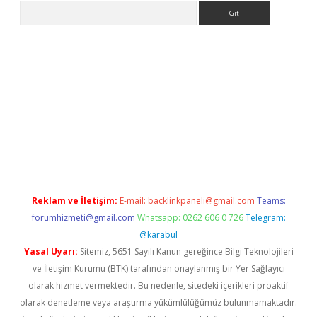
Arama
iriş
grandoperabet
www.betexper.xyz/
Reklam ve İletişim:
E-mail:
backlinkpaneli@gmail.com
Teams:
forumhizmeti@gmail.com
Whatsapp: 0262 606 0 726
Telegram:
@karabul
Yasal Uyarı:
Sitemiz, 5651 Sayılı Kanun gereğince Bilgi Teknolojileri
ve İletişim Kurumu (BTK) tarafından onaylanmış bir Yer Sağlayıcı
olarak hizmet vermektedir. Bu nedenle, sitedeki içerikleri proaktif
olarak denetleme veya araştırma yükümlülüğümüz bulunmamaktadır.