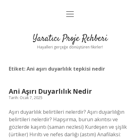
menüyü
Anasayfa
aç
Gizlilik Politikası
Yaratıcı Proje Rehberi
Yasal Uyarı
Hayalleri gerçeğe dönüştüren fikirler!
Hakkımızda
Etiket:
Ani aşırı duyarlılık tepkisi nedir
Ani Aşırı Duyarlılık Nedir
Tarih: Ocak 7, 2025
Aşırı duyarlılık belirtileri nelerdir? Aşırı duyarlılığın
belirtileri nelerdir? Hapşırma, burun akıntısı ve
gözlerde kaşıntı (saman nezlesi) Kurdeşen ve şişlik
(ürtiker) Hırıltı ve nefes darlığı (astım) Anafilaksi: