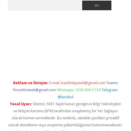
Arama
iriş
grandoperabet
www.betexper.xyz/
Reklam ve İletişim:
E-mail:
backlinkpaneli@gmail.com
Teams:
forumhizmeti@gmail.com
Whatsapp: 0262 606 0 726
Telegram:
@karabul
Yasal Uyarı:
Sitemiz, 5651 Sayılı Kanun gereğince Bilgi Teknolojileri
ve İletişim Kurumu (BTK) tarafından onaylanmış bir Yer Sağlayıcı
olarak hizmet vermektedir. Bu nedenle, sitedeki içerikleri proaktif
olarak denetleme veya araştırma yükümlülüğümüz bulunmamaktadır.