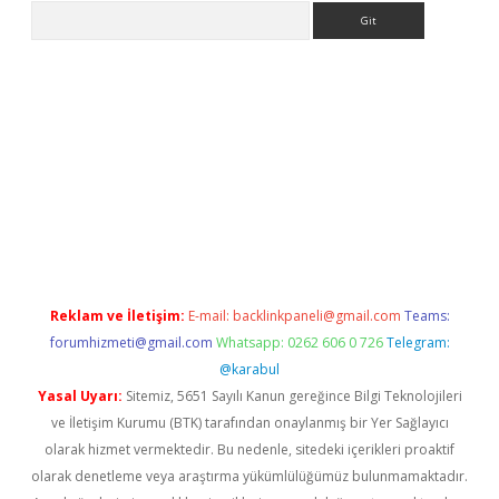
Arama
iriş
grandoperabet
www.betexper.xyz/
Reklam ve İletişim:
E-mail:
backlinkpaneli@gmail.com
Teams:
forumhizmeti@gmail.com
Whatsapp: 0262 606 0 726
Telegram:
@karabul
Yasal Uyarı:
Sitemiz, 5651 Sayılı Kanun gereğince Bilgi Teknolojileri
ve İletişim Kurumu (BTK) tarafından onaylanmış bir Yer Sağlayıcı
olarak hizmet vermektedir. Bu nedenle, sitedeki içerikleri proaktif
olarak denetleme veya araştırma yükümlülüğümüz bulunmamaktadır.