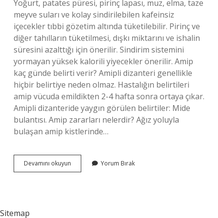
Yoğurt, patates püresi, pirinç lapası, muz, elma, taze
meyve suları ve kolay sindirilebilen kafeinsiz
içecekler tıbbi gözetim altında tüketilebilir. Pirinç ve
diğer tahılların tüketilmesi, dışkı miktarını ve ishalin
süresini azalttığı için önerilir. Sindirim sistemini
yormayan yüksek kalorili yiyecekler önerilir. Amip
kaç günde belirti verir? Amipli dizanteri genellikle
hiçbir belirtiye neden olmaz. Hastalığın belirtileri
amip vücuda emildikten 2-4 hafta sonra ortaya çıkar.
Amipli dizanteride yaygın görülen belirtiler: Mide
bulantısı. Amip zararları nelerdir? Ağız yoluyla
bulaşan amip kistlerinde…
Amip
Devamını okuyun
Yorum Bırak
Vucuda
Ne
Yapar
Sitemap