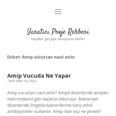
menüyü
Anasayfa
aç
Gizlilik Politikası
Yaratıcı Proje Rehberi
Yasal Uyarı
Hayalleri gerçeğe dönüştüren fikirler!
Hakkımızda
Etiket:
Amip vücuttan nasıl atılır
Amip Vucuda Ne Yapar
Tarih: Ekim 18, 2024
Amip vücuttan nasıl atılır? Amipli dizanteride amipler
metronidazol gibi ilaçlarla öldürülür. Bakteriyel
dizanteride Shigella bakterilerine karşı etkili
antibiyotikler kullanılır. Amip olan kişi ne yemeli?