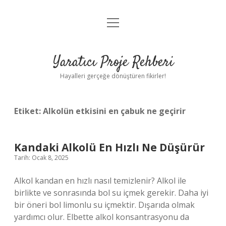
menüyü
Anasayfa
aç
Gizlilik Politikası
Yaratıcı Proje Rehberi
Yasal Uyarı
Hayalleri gerçeğe dönüştüren fikirler!
Hakkımızda
Etiket:
Alkolün etkisini en çabuk ne geçirir
Kandaki Alkolü En Hızlı Ne Düşürür
Tarih: Ocak 8, 2025
Alkol kandan en hızlı nasıl temizlenir? Alkol ile
birlikte ve sonrasında bol su içmek gerekir. Daha iyi
bir öneri bol limonlu su içmektir. Dışarıda olmak
yardımcı olur. Elbette alkol konsantrasyonu da