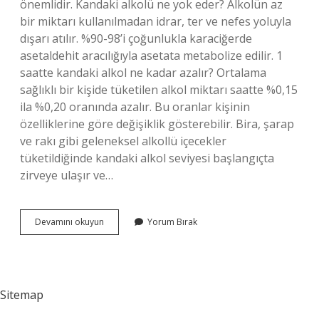
önemlidir. Kandaki alkolü ne yok eder? Alkolün az
bir miktarı kullanılmadan idrar, ter ve nefes yoluyla
dışarı atılır. %90-98’i çoğunlukla karaciğerde
asetaldehit aracılığıyla asetata metabolize edilir. 1
saatte kandaki alkol ne kadar azalır? Ortalama
sağlıklı bir kişide tüketilen alkol miktarı saatte %0,15
ila %0,20 oranında azalır. Bu oranlar kişinin
özelliklerine göre değişiklik gösterebilir. Bira, şarap
ve rakı gibi geleneksel alkollü içecekler
tüketildiğinde kandaki alkol seviyesi başlangıçta
zirveye ulaşır ve…
Kandaki
Devamını okuyun
Yorum Bırak
Alkolü
En
Hızlı
Ne
Düşürür
Sitemap