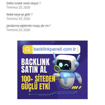
Delta ovalar nasıl oluşur ?
Temmuz 25, 2026
Kekik neye iyi gelir ?
Temmuz 25, 2026
Jandarma eğitimde maaş alır mı ?
Temmuz 23, 2026