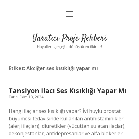
menüyü
Anasayfa
aç
Gizlilik Politikası
Yaratıcı Proje Rehberi
Yasal Uyarı
Hayalleri gerçeğe dönüştüren fikirler!
Hakkımızda
Etiket:
Akciğer ses kısıklığı yapar mı
Tansiyon Ilacı Ses Kısıklığı Yapar Mı
Tarih: Ekim 13, 2024
Hangi ilaçlar ses kısıklığı yapar? İyi huylu prostat
büyümesi tedavisinde kullanılan antihistaminikler
(alerji ilaçları), diüretikler (vücuttan su atan ilaçlar),
dekonjestanlar, antidepresanlar ve alfa blokerler