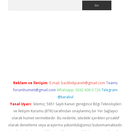
Arama
iriş
grandoperabet
www.betexper.xyz/
Reklam ve İletişim:
E-mail:
backlinkpaneli@gmail.com
Teams:
forumhizmeti@gmail.com
Whatsapp: 0262 606 0 726
Telegram:
@karabul
Yasal Uyarı:
Sitemiz, 5651 Sayılı Kanun gereğince Bilgi Teknolojileri
ve İletişim Kurumu (BTK) tarafından onaylanmış bir Yer Sağlayıcı
olarak hizmet vermektedir. Bu nedenle, sitedeki içerikleri proaktif
olarak denetleme veya araştırma yükümlülüğümüz bulunmamaktadır.