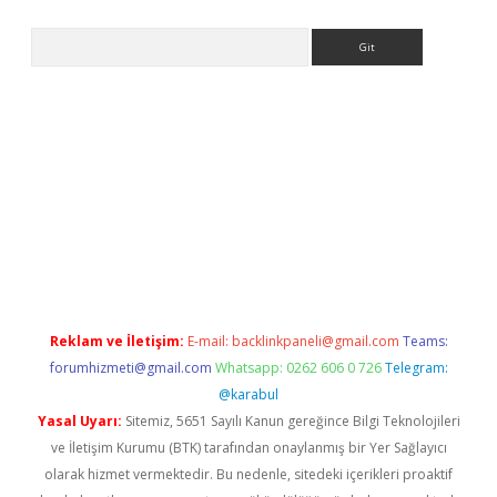
Arama
sino giriş
grandoperabet
www.betexper.xyz/
Reklam ve İletişim:
E-mail:
backlinkpaneli@gmail.com
Teams:
forumhizmeti@gmail.com
Whatsapp: 0262 606 0 726
Telegram:
@karabul
Yasal Uyarı:
Sitemiz, 5651 Sayılı Kanun gereğince Bilgi Teknolojileri
ve İletişim Kurumu (BTK) tarafından onaylanmış bir Yer Sağlayıcı
olarak hizmet vermektedir. Bu nedenle, sitedeki içerikleri proaktif