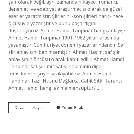
şair olarak değil, aynı zamanda hikâyeci, romancı,
denemeci ve edebiyat araştırmacısı olarak da güzel
eserler yaratmıştır. Şiirlerini -son şiirleri hariç- hece
ölçüsüyle yazmıştır ve bunu başardığını
düşünüyoruz. Ahmet Hamdi Tanpınar hangi anlayış?
Ahmet Hamdi Tanpınar 1901-1962 yılları arasında
yaşamıştır. Cumhuriyet dönemi yazarlarındandır. Saf
şiir anlayışını benimsemiştir. Ahmet Haşim, saf şiir
anlayışının öncüsü olarak kabul edilir. Ahmet Hamdi
Tanpınar saf şiir mi? Saf şiir akımının diğer
temsilcilerini şöyle sıralayabiliriz: Ahmet Hamdi
Tanpınar, Fazıl Hüsnü Dağlarca, Cahit Sıtkı Tarancı.
Ahmet Hamdi hangi akıma mensuptur?…
Ahmet
Devamını okuyun
Yorum Bırak
Hamdi
Tanpınar
Hangi
Şiir