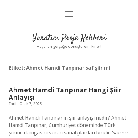
menüyü
Anasayfa
aç
Gizlilik Politikası
Yaratıcı Proje Rehberi
Yasal Uyarı
Hayalleri gerçeğe dönüştüren fikirler!
Hakkımızda
Etiket:
Ahmet Hamdi Tanpınar saf şiir mi
Ahmet Hamdi Tanpınar Hangi Şiir
Anlayışı
Tarih: Ocak 7, 2025
Ahmet Hamdi Tanpınar’ın şiir anlayışı nedir? Ahmet
Hamdi Tanpınar, Cumhuriyet döneminde Türk
şiirine damgasını vuran sanatçılardan biridir. Sadece