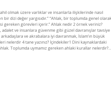
hil olmak üzere varlıklar ve insanlarla ilişkilerinde nasıl
ir dizi değer yargısıdır.” “Ahlak, bir toplumda genel olara
i gereken görevleri içerir.” Ahlak nedir 2 örnek veriniz?
, adalet ve insanlara güvenme gibi güzel davranışlar tavsiye
, arkadaşlara ve akrabalara iyi davranmak, İslam’ın büyük
leri nelerdir 4 tane yazınız? İçindekiler1 Dini kaynaklardaki
l ahlak. Toplumda uymamız gereken ahlaki kurallar nelerdir?