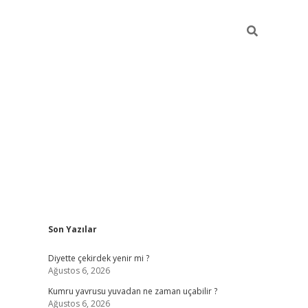
Sidebar
Son Yazılar
ilbet giriş
famecasino giriş
gran
Diyette çekirdek yenir mi ?
Ağustos 6, 2026
Kumru yavrusu yuvadan ne zaman uçabilir ?
Ağustos 6, 2026