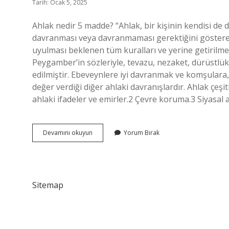
Tarih: Ocak 5, 2025
Ahlak nedir 5 madde? “Ahlak, bir kişinin kendisi de da
davranması veya davranmaması gerektiğini gösteren b
uyulması beklenen tüm kuralları ve yerine getirilmes
Peygamber’in sözleriyle, tevazu, nezaket, dürüstlük
edilmiştir. Ebeveynlere iyi davranmak ve komşulara
değer verdiği diğer ahlaki davranışlardır. Ahlak çeşit
ahlaki ifadeler ve emirler.2 Çevre koruma.3 Siyasa
Ahlak
Devamını okuyun
Yorum Bırak
Kuralları
Nedir
Kısa
Sitemap