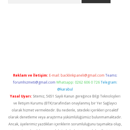
giriş
grandoperabet
www.betexper.xyz/
Reklam ve İletişim:
E-mail:
backlinkpaneli@gmail.com
Teams:
forumhizmeti@gmail.com
Whatsapp: 0262 606 0 726
Telegram:
@karabul
Yasal Uyarı:
Sitemiz, 5651 Sayılı Kanun gereğince Bilgi Teknolojileri
ve İletişim Kurumu (BTK) tarafından onaylanmış bir Yer Sağlayıcı
olarak hizmet vermektedir. Bu nedenle, sitedeki içerikleri proaktif
olarak denetleme veya araştırma yükümlülüğümüz bulunmamaktadır.
Ancak, üyelerimiz yazdıkları içeriklerin sorumluluğunu taşımakta olup,