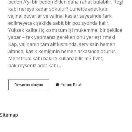
beden A’yı bir beden B’den daha rahat bulabilir. Regl
kabı nereye kadar sokulur? Lunette adet kabı,
vajinal duvarlar ve vajinal kaslar sayesinde fark
edilmeyecek şekilde sabit bir pozisyonda kalır.
Yüksek kaliteli iç kısmı tüm işi mükemmel bir şekilde
yapar – tek yapmanız gereken onu yerleştirmek!
Kap, vajinanın tam alt kısmında, serviksin hemen
altında, kasık kemiğinin hemen arkasında oturur.
Menstrual kabı bakire kullanabilir mi? Evet,
bakireyseniz adet kabı…
Adet
Devamını okuyun
Yorum Bırak
Kabı
Boyu
Nasıl
Seçilmeli
Sitemap