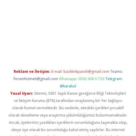
asino giriş
grandoperabet
www.betexper.xyz/
Reklam ve İletişim:
E-mail:
backlinkpaneli@gmail.com
Teams:
forumhizmeti@gmail.com
Whatsapp: 0262 606 0 726
Telegram:
@karabul
Yasal Uyarı:
Sitemiz, 5651 Sayılı Kanun gereğince Bilgi Teknolojileri
ve İletişim Kurumu (BTK) tarafından onaylanmış bir Yer Sağlayıcı
olarak hizmet vermektedir. Bu nedenle, sitedeki içerikleri proaktif
olarak denetleme veya araştırma yükümlülüğümüz bulunmamaktadır.
Ancak, üyelerimiz yazdıkları içeriklerin sorumluluğunu taşımakta olup,
siteye üye olarak bu sorumluluğu kabul etmiş sayılırlar. Bu internet