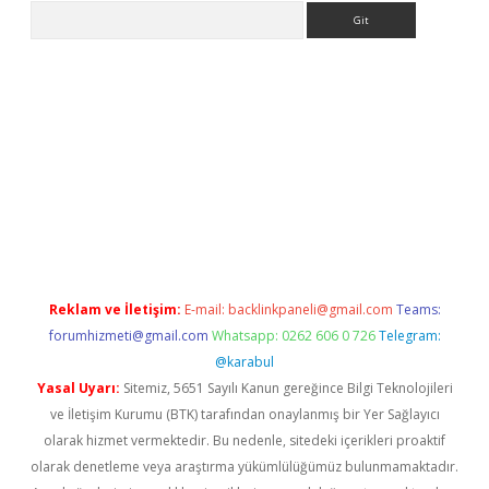
Arama
ino giriş
grandoperabet
www.betexper.xyz/
Reklam ve İletişim:
E-mail:
backlinkpaneli@gmail.com
Teams:
forumhizmeti@gmail.com
Whatsapp: 0262 606 0 726
Telegram:
@karabul
Yasal Uyarı:
Sitemiz, 5651 Sayılı Kanun gereğince Bilgi Teknolojileri
ve İletişim Kurumu (BTK) tarafından onaylanmış bir Yer Sağlayıcı
olarak hizmet vermektedir. Bu nedenle, sitedeki içerikleri proaktif
olarak denetleme veya araştırma yükümlülüğümüz bulunmamaktadır.