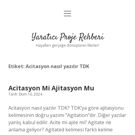
menüyü
Anasayfa
aç
Gizlilik Politikası
Yaratıcı Proje Rehberi
Yasal Uyarı
Hayalleri gerçeğe dönüştüren fikirler!
Hakkımızda
Etiket:
Acitasyon nasıl yazılır TDK
Acitasyon Mi Ajitasyon Mu
Tarih: Ekim 10, 2024
Acitasyon nasıl yazılır TDK? TDK’ya göre ajitasyonu
kelimesinin doğru yazımı “Agitation”dır. Diğer yazılar
yanlış kabul edilir. Acite mi ajite mi? Agitate ne
anlama geliyor? Agitated kelimesi farklı kelime