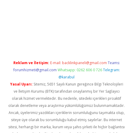
iriş
grandoperabet
www.betexper.xyz/
Reklam ve İletişim:
E-mail:
backlinkpaneli@gmail.com
Teams:
forumhizmeti@gmail.com
Whatsapp: 0262 606 0 726
Telegram:
@karabul
Yasal Uyarı:
Sitemiz, 5651 Sayılı Kanun gereğince Bilgi Teknolojileri
ve İletişim Kurumu (BTK) tarafından onaylanmış bir Yer Sağlayıcı
olarak hizmet vermektedir. Bu nedenle, sitedeki içerikleri proaktif
olarak denetleme veya araştırma yükümlülüğümüz bulunmamaktadır.
Ancak, üyelerimiz yazdıkları içeriklerin sorumluluğunu taşımakta olup,
siteye üye olarak bu sorumluluğu kabul etmiş sayılırlar. Bu internet
sitesi, herhangi bir marka, kurum veya şahıs şirketi ile hiçbir bağlantısı