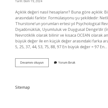
Tarih: Ekim 19, 2024
Açıklık değeri nasıl hesaplanır? Buna göre açıklık: 
arasındaki farktır. Formülasyonu şu şekildedir: Net
Thurstone’un yorumları ertesi yıl Psychological Revie
Dışadönüklük, Uyumluluk ve Duygusal Denge’dir (İngi
Nevrotiklik olarak bilinir ve kısaca OCEAN olarak anı
büyük değer ile en küçük değer arasındaki farka aralı
5, 25, 37, 44, 53, 75, 88, 97 En büyük değer = 97 En…
Açıklık
Devamını okuyun
Yorum Bırak
Değeri
Nasıl
Bulunur
Sitemap