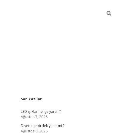
Sidebar
Son Yazılar
ilbet giriş
famecasino giriş
gran
LED ışıklar ne işe yarar ?
Ağustos 7, 2026
Diyette çekirdek yenir mi ?
Ağustos 6, 2026