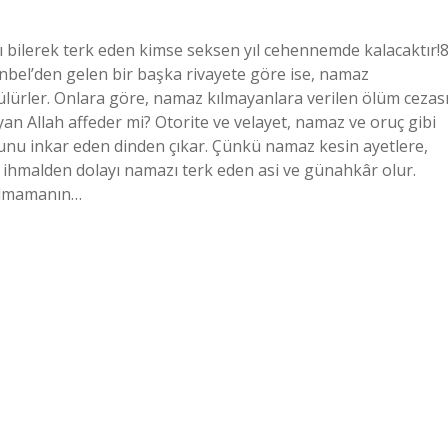
bilerek terk eden kimse seksen yıl cehennemde kalacaktır!
bel’den gelen bir başka rivayete göre ise, namaz
ülürler. Onlara göre, namaz kılmayanlara verilen ölüm cezası
yan Allah affeder mi? Otorite ve velayet, namaz ve oruç gibi
unu inkar eden dinden çıkar. Çünkü namaz kesin ayetlere,
ya ihmalden dolayı namazı terk eden asi ve günahkâr olur.
ılmamanın…