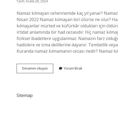
Tarih: Aralık 28, 2024
Namaz kılmayan cehennemde kaç yıl yanar? Namazı 
Nisan 2022 Namaz kılmayan biri ölürse ne olur? Han
kılmayanlar mürted ve küfürkâr oldukları için öldür
irtidat anlamında bir had cezasıdır. Hiç namaz kılma
fiziksel ibadetlere uygulanmaz. Namazın farz olduğ
hadislere ve icma delillerine dayanır. Tembellik ve
Kuranda namaz kılmamanın cezası nedir? Namaz k
Namaz
Devamını okuyun
Yorum Bırak
Kılmayan
Nasıl
Ölür
Sitemap