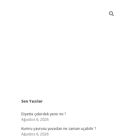
Sidebar
Son Yazılar
ilbet giriş
famecasino giriş
gran
Diyette çekirdek yenir mi ?
Ağustos 6, 2026
Kumru yavrusu yuvadan ne zaman uçabilir ?
Ağustos 6, 2026