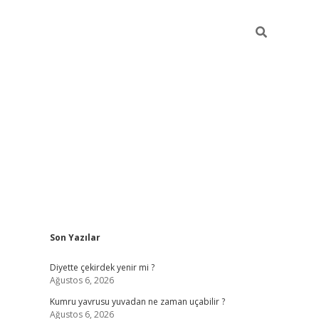
Sidebar
Son Yazılar
ilbet giriş
famecasino giriş
gran
Diyette çekirdek yenir mi ?
Ağustos 6, 2026
Kumru yavrusu yuvadan ne zaman uçabilir ?
Ağustos 6, 2026