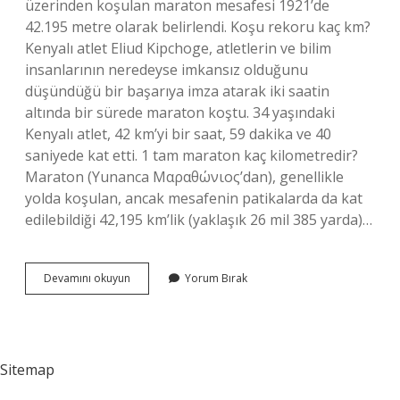
üzerinden koşulan maraton mesafesi 1921’de
42.195 metre olarak belirlendi. Koşu rekoru kaç km?
Kenyalı atlet Eliud Kipchoge, atletlerin ve bilim
insanlarının neredeyse imkansız olduğunu
düşündüğü bir başarıya imza atarak iki saatin
altında bir sürede maraton koştu. 34 yaşındaki
Kenyalı atlet, 42 km’yi bir saat, 59 dakika ve 40
saniyede kat etti. 1 tam maraton kaç kilometredir?
Maraton (Yunanca Μαραθώνιος’dan), genellikle
yolda koşulan, ancak mesafenin patikalarda da kat
edilebildiği 42,195 km’lik (yaklaşık 26 mil 385 yarda)…
En
Devamını okuyun
Yorum Bırak
Uzun
Koşu
Kaç
Km
Sitemap