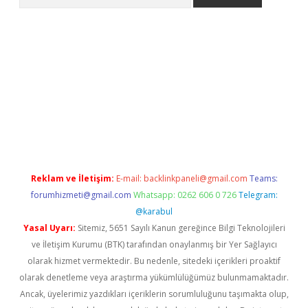
xper.xyz/
Reklam ve İletişim:
E-mail:
backlinkpaneli@gmail.com
Teams:
forumhizmeti@gmail.com
Whatsapp: 0262 606 0 726
Telegram:
@karabul
Yasal Uyarı:
Sitemiz, 5651 Sayılı Kanun gereğince Bilgi Teknolojileri
ve İletişim Kurumu (BTK) tarafından onaylanmış bir Yer Sağlayıcı
olarak hizmet vermektedir. Bu nedenle, sitedeki içerikleri proaktif
olarak denetleme veya araştırma yükümlülüğümüz bulunmamaktadır.
Ancak, üyelerimiz yazdıkları içeriklerin sorumluluğunu taşımakta olup,