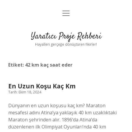
menüyü
Anasayfa
aç
Gizlilik Politikası
Yaratıcı Proje Rehberi
Yasal Uyarı
Hayalleri gerçeğe dönüştüren fikirler!
Hakkımızda
Etiket:
42 km kaç saat eder
En Uzun Koşu Kaç Km
Tarih: Ekim 18, 2024
Dünyanın en uzun koşusu kaç km? Maraton
mesafesi adını Atina’ya yaklaşık 40 km uzaklıktaki
Maraton şehrinden alır. 1896’da Atina’da
düzenlenen ilk Olimpiyat Oyunları’nda 40 km