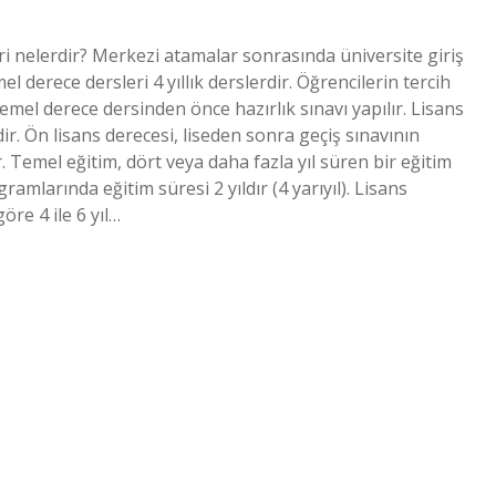
eri nelerdir? Merkezi atamalar sonrasında üniversite giriş
l derece dersleri 4 yıllık derslerdir. Öğrencilerin tercih
 temel derece dersinden önce hazırlık sınavı yapılır. Lisans
rdir. Ön lisans derecesi, liseden sonra geçiş sınavının
ir. Temel eğitim, dört veya daha fazla yıl süren bir eğitim
ramlarında eğitim süresi 2 yıldır (4 yarıyıl). Lisans
re 4 ile 6 yıl…