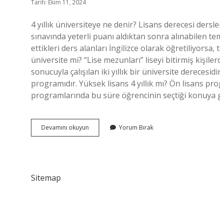
Tarih: Ekim 11, 2024
4 yıllık üniversiteye ne denir? Lisans derecesi dersl
sınavında yeterli puanı aldıktan sonra alınabilen teme
ettikleri ders alanları İngilizce olarak öğretiliyorsa,
üniversite mi? “Lise mezunları” liseyi bitirmiş kişile
sonucuyla çalışılan iki yıllık bir üniversite derecesid
programıdır. Yüksek lisans 4 yıllık mı? Ön lisans prog
programlarında bu süre öğrencinin seçtiği konuya gö
4
Devamını okuyun
Yorum Bırak
Yıllık
Üniversite
Ne
Diye
Geçiyor
Sitemap