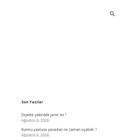
Sidebar
Son Yazılar
ilbet giriş
famecasino giriş
gran
Diyette çekirdek yenir mi ?
Ağustos 6, 2026
Kumru yavrusu yuvadan ne zaman uçabilir ?
Ağustos 6, 2026