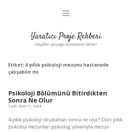
menüyü
Anasayfa
aç
Gizlilik Politikası
Yaratıcı Proje Rehberi
Yasal Uyarı
Hayalleri gerçeğe dönüştüren fikirler!
Hakkımızda
Etiket:
4 yıllık psikoloji mezunu hastanede
çalışabilir mi
Psikoloji Bölümünü Bitirdikten
Sonra Ne Olur
Tarih: Ekim 11, 2024
4 yıllık psikoloji okuduktan sonra ne olur? Dört yıllık
psikoloji mezunları psikolog unvanıyla mezun