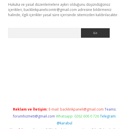
Hukuka ve yasal düzenlemelere aykırı olduğunu düşündüğünüz
içerikleri,
backlinkpanelicomtr@gmail.com
adresine bildirmeniz
halinde, ilgili içerikler yasal süre içerisinde sitemizden kaldırılacaktır.
Arama
riş
grandoperabet
www.betexper.xyz/
Reklam ve İletişim:
E-mail:
backlinkpaneli@gmail.com
Teams:
forumhizmeti@gmail.com
Whatsapp: 0262 606 0 726
Telegram:
@karabul