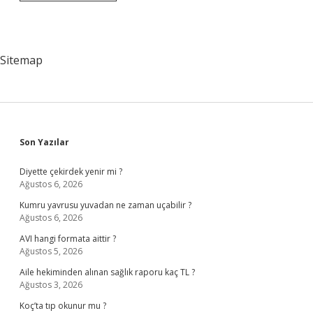
Bölümünü
Bitirdikten
Sonra
Ne
Olur
Sitemap
Sidebar
Son Yazılar
Diyette çekirdek yenir mi ?
Ağustos 6, 2026
Kumru yavrusu yuvadan ne zaman uçabilir ?
Ağustos 6, 2026
AVI hangi formata aittir ?
Ağustos 5, 2026
Aile hekiminden alınan sağlık raporu kaç TL ?
Ağustos 3, 2026
Koç’ta tıp okunur mu ?