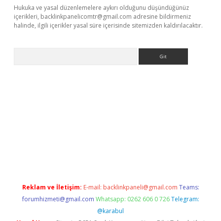
Hukuka ve yasal düzenlemelere aykırı olduğunu düşündüğünüz
içerikleri,
backlinkpanelicomtr@gmail.com
adresine bildirmeniz
halinde, ilgili içerikler yasal süre içerisinde sitemizden kaldırılacaktır.
Arama
iriş
grandoperabet
www.betexper.xyz/
Reklam ve İletişim:
E-mail:
backlinkpaneli@gmail.com
Teams:
forumhizmeti@gmail.com
Whatsapp: 0262 606 0 726
Telegram:
@karabul