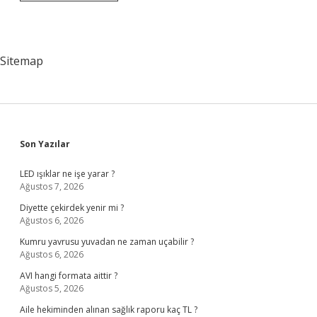
Boğazlar
Sözleşmesi
Neden
Yapıldı
Sitemap
Sidebar
Son Yazılar
LED ışıklar ne işe yarar ?
Ağustos 7, 2026
Diyette çekirdek yenir mi ?
Ağustos 6, 2026
Kumru yavrusu yuvadan ne zaman uçabilir ?
Ağustos 6, 2026
AVI hangi formata aittir ?
Ağustos 5, 2026
Aile hekiminden alınan sağlık raporu kaç TL ?