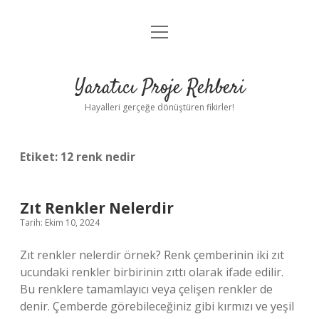
menüyü
Anasayfa
aç
Gizlilik Politikası
Yaratıcı Proje Rehberi
Yasal Uyarı
Hayalleri gerçeğe dönüştüren fikirler!
Hakkımızda
Etiket:
12 renk nedir
Zıt Renkler Nelerdir
Tarih: Ekim 10, 2024
Zıt renkler nelerdir örnek? Renk çemberinin iki zıt
ucundaki renkler birbirinin zıttı olarak ifade edilir.
Bu renklere tamamlayıcı veya çelişen renkler de
denir. Çemberde görebileceğiniz gibi kırmızı ve yeşil