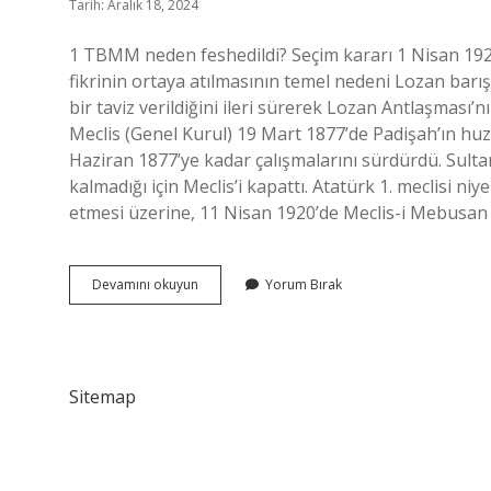
Tarih: Aralık 18, 2024
1 TBMM neden feshedildi? Seçim kararı 1 Nisan 1923’t
fikrinin ortaya atılmasının temel nedeni Lozan bar
bir taviz verildiğini ileri sürerek Lozan Antlaşması’
Meclis (Genel Kurul) 19 Mart 1877’de Padişah’ın huz
Haziran 1877’ye kadar çalışmalarını sürdürdü. Sult
kalmadığı için Meclis’i kapattı. Atatürk 1. meclisi niy
etmesi üzerine, 11 Nisan 1920’de Meclis-i Mebusan A
1
Devamını okuyun
Yorum Bırak
Meclis
Neden
Kapatıldı
Sitemap