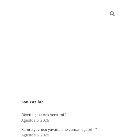
Sidebar
Son Yazılar
ilbet giriş
famecasino giriş
gran
Diyette çekirdek yenir mi ?
Ağustos 6, 2026
Kumru yavrusu yuvadan ne zaman uçabilir ?
Ağustos 6, 2026