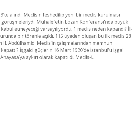
e alındı. Meclisin feshedilip yeni bir meclis kurulması
ış görüşmeleriydi. Muhalefetin Lozan Konferansı’nda büyük
nı kabul etmeyeceği varsayılıyordu. 1 meclis neden kapandı? İl
urunda bir törenle açıldı. 115 üyeden oluşan bu ilk meclis 28
an II. Abdülhamid, Meclis’in çalışmalarından memnun
e kapattı? İşgalci güçlerin 16 Mart 1920’de İstanbul’u işgal
nayasa’ya aykırı olarak kapatıldı. Meclis-i…